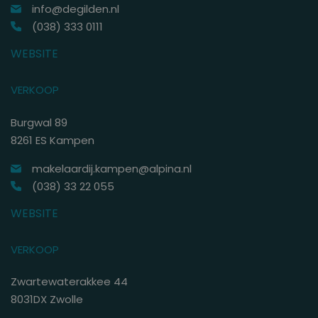
info@degilden.nl
(038) 333 0111
Schrijf je in
WEBSITE
VERKOOP
Burgwal 89
8261 ES Kampen
makelaardij.kampen@alpina.nl
(038) 33 22 055
WEBSITE
VERKOOP
Zwartewaterakkee 44
8031DX Zwolle