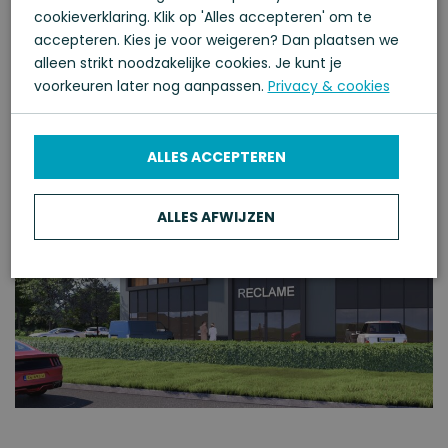
op toplocatie in Kampen
cookieverklaring. Klik op 'Alles accepteren' om te
accepteren. Kies je voor weigeren? Dan plaatsen we
alleen strikt noodzakelijke cookies. Je kunt je
Vanaf € 603.500,- v.o.n. excl. omzetbelasting
voorkeuren later nog aanpassen.
Privacy & cookies
ALLES ACCEPTEREN
ALLES AFWIJZEN