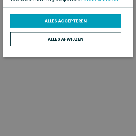
ALLES ACCEPTEREN
Neem contact op
ALLES AFWIJZEN
Heb je interesse, een vraag of wil je een kijkje nemen op
locatie? We komen graag met je in contact.
Naam
*
Telefoonnummer
*