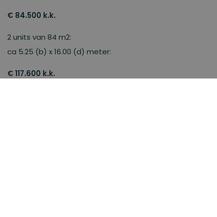
€ 84.500 k.k.
2 units van 84 m2:
ca 5.25 (b) x 16.00 (d) meter:
€ 117.600 k.k.