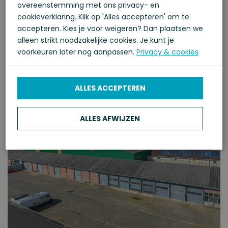
overeenstemming met ons privacy- en
opslagruimte nodig?
cookieverklaring. Klik op 'Alles accepteren' om te
accepteren. Kies je voor weigeren? Dan plaatsen we
alleen strikt noodzakelijke cookies. Je kunt je
Te koop in Kampen | vanaf 53 m2
voorkeuren later nog aanpassen.
Privacy & cookies
ALLES ACCEPTEREN
ALLES AFWIJZEN