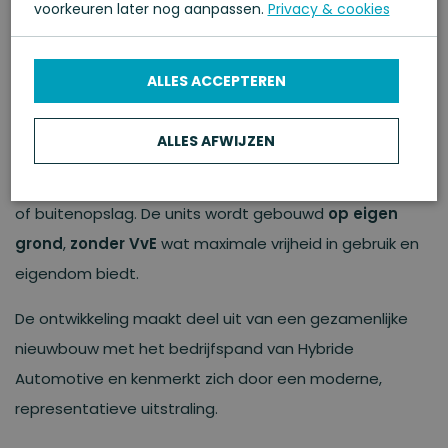
voorkeuren later nog aanpassen.
Privacy & cookies
ALLES ACCEPTEREN
Bedrijfsunit 09 is een moderne, goed geïsoleerde unit
ALLES AFWIJZEN
met circa 176 m² oppervlakte. De unit beschikt over een
eigen buitenterrein, ideaal voor parkeren, laden/lossen
of buitenopslag. De units wordt gebouwd
op eigen
grond
,
zonder VvE
wat maximale vrijheid in gebruik en
VERKOCHT
eigendom biedt.
De ontwikkeling maakt deel uit van een gezamenlijke
nieuwbouw met het bedrijfspand van Hybride
Automotive en kenmerkt zich door een moderne,
representatieve uitstraling.